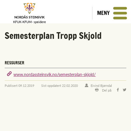
MENY
NORDÅS STEINSVIK
KFUK-KFUM-
speidere
Semesterplan Tropp Skjold
RESSURSER
www.nordassteinsvik.no/semesterplan-skjold/
Publisert
09.12.2019
Sist oppdatert
22.02.2020
Eivind Bjørndal
Del på: