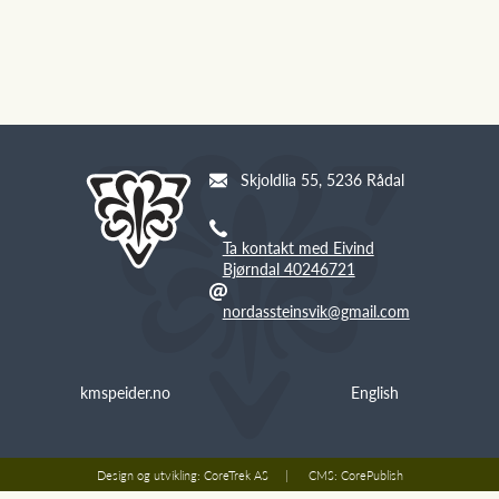
Skjoldlia 55, 5236 Rådal
Ta kontakt med Eivind
Bjørndal 40246721
nordassteinsvik@gmail.com
kmspeider.no
English
Design og utvikling:
CoreTrek AS
CMS:
CorePublish